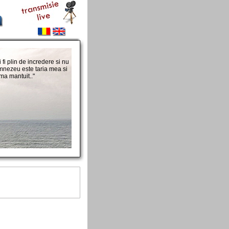
fi plin de incredere si nu
nezeu este taria mea si
 ma mantuit.."