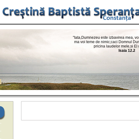
"Iata,Dumnezeu este izbavirea mea, voi 
ma voi teme de nimic;caci Domnul Dum
pricina laudelor mele,si El
Isaia 12.2