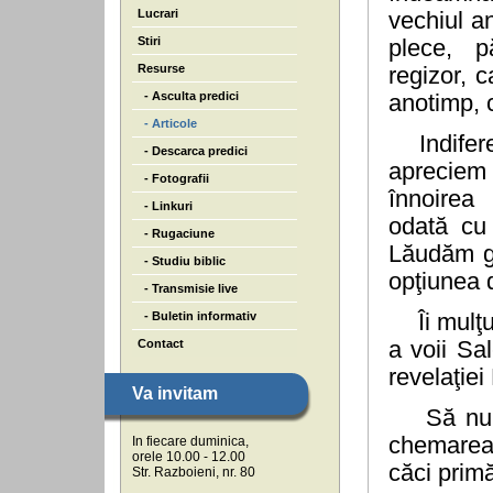
Lucrari
vechiul a
Stiri
plece, p
Resurse
regizor, 
- Asculta predici
anotimp, c
- Articole
Indiferen
- Descarca predici
apreciem
- Fotografii
înnoirea 
- Linkuri
odată cu 
- Rugaciune
Lăudăm gri
- Studiu biblic
opţiunea 
- Transmisie live
- Buletin informativ
Îi mulţum
Contact
a voii Sa
revelaţiei 
Va invitam
Să nu ir
chemarea 
In fiecare duminica,
orele 10.00 - 12.00
căci prim
Str. Razboieni, nr. 80