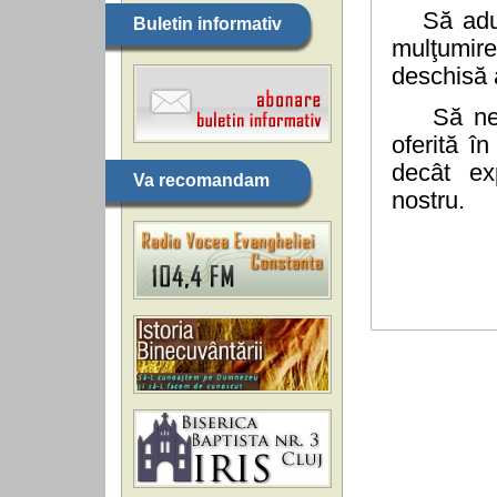
Să adună
Buletin informativ
mulţumire
deschisă a
Să ne bu
oferită î
decât ex
Va recomandam
nostru.