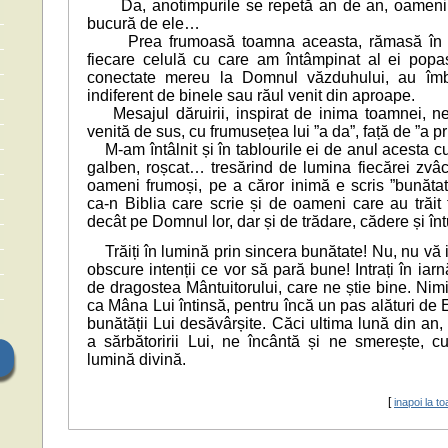
Da, anotimpurile se repetă an de an, oamenii 
bucură de ele…
Prea frumoasă toamna aceasta, rămasă în ur
fiecare celulă cu care am întâmpinat al ei popa
conectate mereu la Domnul văzduhului, au îmbr
indiferent de binele sau răul venit din aproape.
Mesajul dăruirii, inspirat de inima toamnei, ne-a
venită de sus, cu frumusețea lui ”a da”, față de ”a pr
M-am întâlnit și în tablourile ei de anul acesta cu
galben, roșcat… tresărind de lumina fiecărei zvâc
oameni frumoși, pe a căror inimă e scris ”bunăta
ca-n Biblia care scrie și de oameni care au trăit 
decât pe Domnul lor, dar și de trădare, cădere și înt
Trăiți în lumină prin sincera bunătate! Nu, nu vă i
obscure intenții ce vor să pară bune! Intrați în iarnă
de dragostea Mântuitorului, care ne știe bine. Nimi
ca Mâna Lui întinsă, pentru încă un pas alături de E
bunătății Lui desăvârșite. Căci ultima lună din an
a sărbătoririi Lui, ne încântă și ne smerește, c
lumină divină.
[
inapoi la to