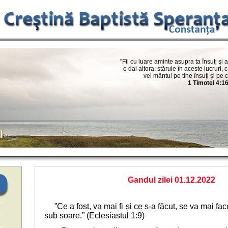
"Fii cu luare aminte asupra ta însuţi şi 
o dai altora: stăruie în aceste lucruri, 
vei mântui pe tine însuţi şi pe c
1 Timotei 4:1
Gandul zilei 01.12.2022
”Ce a fost, va mai fi și ce s-a făcut, se va mai fa
sub soare.” (Eclesiastul 1:9)