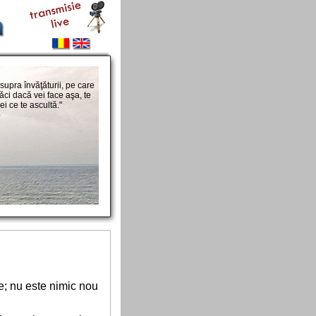
asupra învăţăturii, pe care
căci dacă vei face aşa, te
ei ce te ascultă."
6
ce; nu este nimic nou