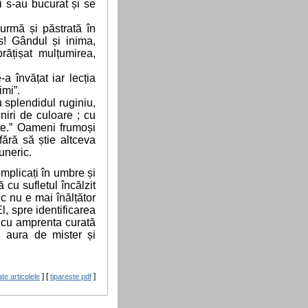
s-au bucurat și se
mă și păstrată în
s! Gândul și inima,
ățișat mulțumirea,
 învățat iar lecția
imi”.
 splendidul ruginiu,
niri de culoare ; cu
te.” Oameni frumoși
fără să știe altceva
uneric.
mplicați în umbre și
 cu sufletul încălzit
c nu e mai înălțător
l, spre identificarea
, cu amprenta curată
u aura de mister și
] [
]
ate articolele
tipareste pdf